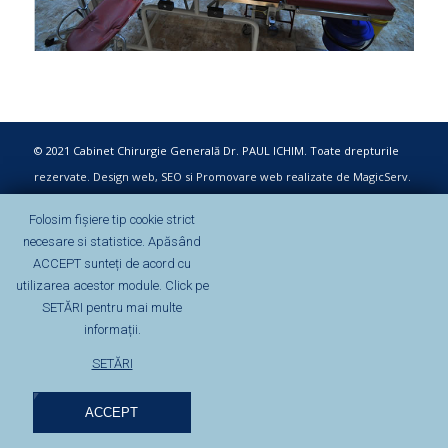
© 2021 Cabinet Chirurgie Generală Dr. PAUL ICHIM. Toate drepturile
rezervate.
Design web, SEO si Promovare web realizate de MagicServ
.
Folosim fișiere tip cookie strict
necesare si statistice. Apăsând
ACCEPT sunteți de acord cu
utilizarea acestor module. Click pe
SETĂRI pentru mai multe
informații.
SETĂRI
ACCEPT