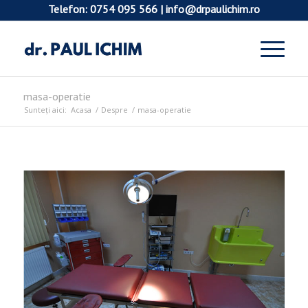
Telefon:
0754 095 566
|
info@drpaulichim.ro
masa-operatie
Sunteți aici:
Acasa
/
Despre
/
masa-operatie